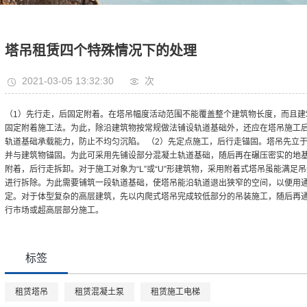
塔吊租赁四个特殊情况下的处理
2021-03-05 13:32:30
次
（1）先行走，后固定附着。在塔吊幅度活动范围不能覆盖整个建筑物长度，而且建
固定附着施工法。为此，除沿建筑物按常规做法铺设轨道基础外，还应在塔吊施工
轨道基础承载能力，防止不均匀沉陷。 （2）先定点施工，后行走锚固。塔吊先立
并与建筑物锚固。为此可采用先铺设部分混凝土轨道基础，随后再在碾压密实的地基
附着，后行走拆卸。对于施工对象为“L”或“U”形建筑物，采用附着式塔吊虽能满
进行拆除。为此需要铺筑一段轨道基础，使塔吊能沿轨道退出狭窄的空间，以便用通
定。对于体型复杂的高层建筑，先以内爬式塔吊完成较低部分的吊装施工，随后再
行市场或超高层部分施工。
标签
租赁塔吊
租赁混凝土泵
租赁施工电梯