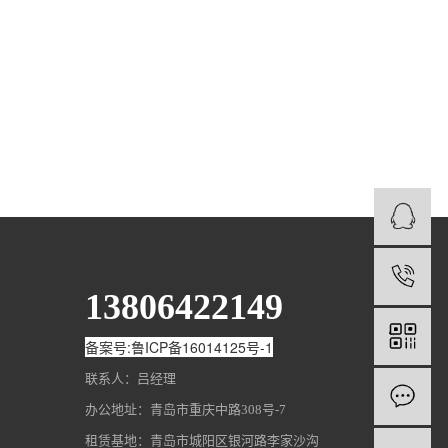
1
13806422149
备案号:鲁ICP备16014125号-1
联系人：吕经理
办公地址：青岛市重庆中路308号-7
租赁基地：青岛市城阳区银河路李家沙沟