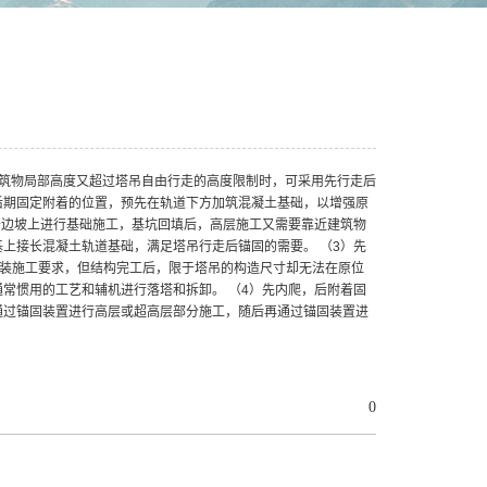
筑物局部高度又超过塔吊自由行走的高度限制时，可采用先行走后
后期固定附着的位置，预先在轨道下方加筑混凝土基础，以增强原
于边坡上进行基础施工，基坑回填后，高层施工又需要靠近建筑物
上接长混凝土轨道基础，满足塔吊行走后锚固的需要。 （3）先
足吊装施工要求，但结构完工后，限于塔吊的构造尺寸却无法在原位
常惯用的工艺和辅机进行落塔和拆卸。 （4）先内爬，后附着固
通过锚固装置进行高层或超高层部分施工，随后再通过锚固装置进
0