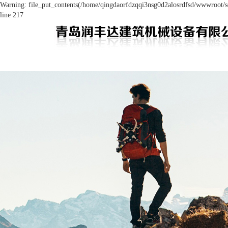
Warning: file_put_contents(/home/qingdaorfdzqqi3nsg0d2alosrdfsd/wwwroot/so
line 217