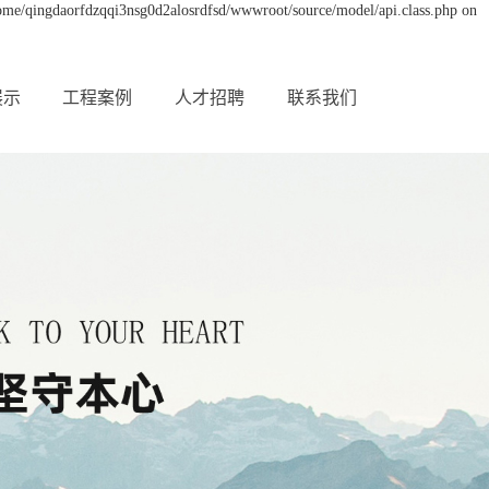
/home/qingdaorfdzqqi3nsg0d2alosrdfsd/wwwroot/source/model/api.class.php on
展示
工程案例
人才招聘
联系我们