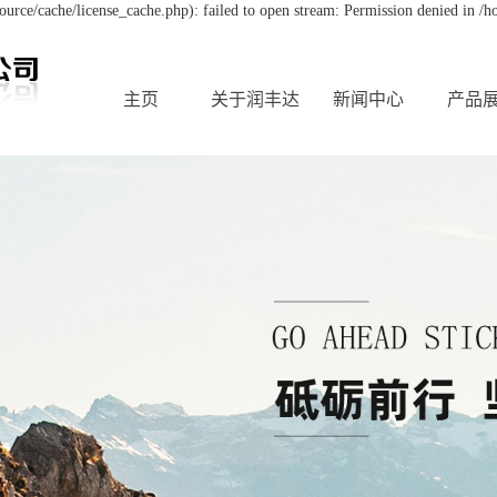
urce/cache/license_cache.php): failed to open stream: Permission denied in 
主页
关于润丰达
新闻中心
产品