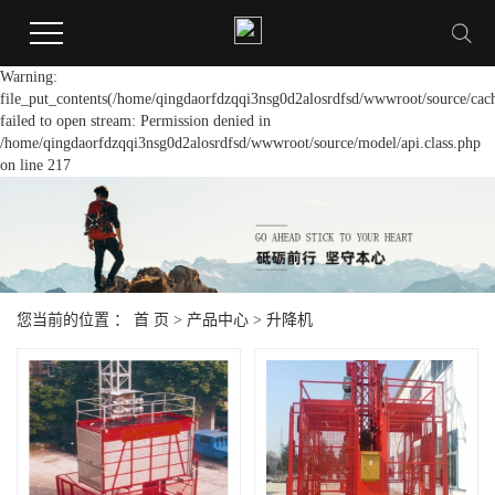
Warning:
file_put_contents(/home/qingdaorfdzqqi3nsg0d2alosrdfsd/wwwroot/source/cach
failed to open stream: Permission denied in
/home/qingdaorfdzqqi3nsg0d2alosrdfsd/wwwroot/source/model/api.class.php
on line 217
您当前的位置 ：
首 页
>
产品中心
>
升降机