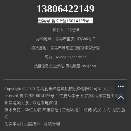
13806422149
备案号:鲁ICP备16014125号-1
联系人：吕经理
办公地址：青岛市重庆中路308号-7
租赁基地：青岛市城阳区银河路李家沙沟
网址：
www.qingdaorfd.cn
热推信息
|
企业分站
|
网站地图
|
RSS
|
XML
Copyright © 2020 青岛润丰达建筑机械设备有限公司All rights
reserved
鲁ICP备16014125号-1
主要从事于
租赁塔吊
,
租赁施工电梯
,
租赁混凝土泵
, 欢迎来电咨询！
技术支持：
华仁互联
热推信息
| 主营区域：
江苏
武汉
上海
北京
浙
江
免责申明
|
百度统计
|
网站管理