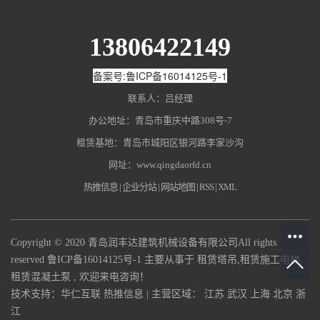
13806422149
备案号:鲁ICP备16014125号-1
联系人：吕经理
办公地址：青岛市重庆中路308号-7
租赁基地：青岛市城阳区银河路李家沙沟
网址：
www.qingdaorfd.cn
热推信息
|
企业分站
|
网站地图
|
RSS
|
XML
Copyright © 2020 青岛润丰达建筑机械设备有限公司All rights
reserved
鲁ICP备16014125号-1
主要从事于
租赁塔吊
,
租赁施工电梯
,
租赁混凝土泵
, 欢迎来电咨询！
技术支持：
华仁互联
热推信息
| 主营区域：
江苏
武汉
上海
北京
浙
江