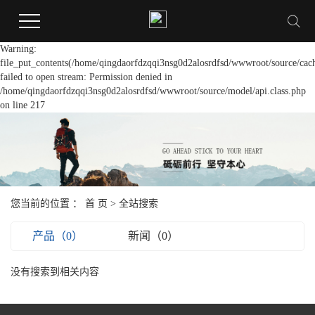
Warning:
file_put_contents(/home/qingdaorfdzqqi3nsg0d2alosrdfsd/wwwroot/source/cach
failed to open stream: Permission denied in
/home/qingdaorfdzqqi3nsg0d2alosrdfsd/wwwroot/source/model/api.class.php
on line 217
您当前的位置 ：
首 页
> 全站搜索
产品（0）
新闻（0）
没有搜索到相关内容